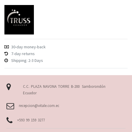
30-day money-back
7-day returns
Shipping: 2-3 Days
C.C. PLAZA NAVONA TORRE B-200
Samborondón
Ecuador
recepcion@vitale.com.ec
+593 99 159 3277