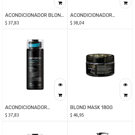
ACONDICIONADOR BLOND
ACONDICIONADOR
300 ML
$
37,83
EQUILIBRIO 300 ML
$
38,04
ACONDICIONADOR
BLOND MASK 180G
INFUSION 300 ML
$
37,83
$
46,95