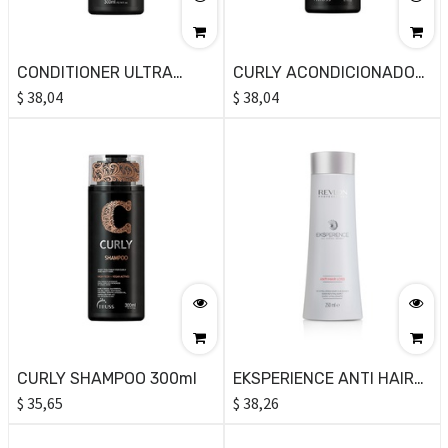
CONDITIONER ULTRA
CURLY ACONDICIONADOR
HYDRATION 300 ML
$
38,04
300ml
$
38,04
CURLY SHAMPOO 300ml
EKSPERIENCE ANTI HAIR
$
35,65
LOSS REVITALIZING HAIR
$
38,26
CLEANSER 250ML