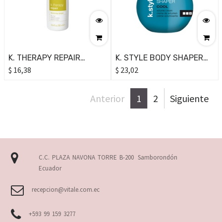
K. THERAPY REPAIR
K. STYLE BODY SHAPER
CONDITIONING FLUID
$
16,38
COOL VOLUME CREAM
$
23,02
300ML
250ML
Anterior
1
2
Siguiente
C.C. PLAZA NAVONA TORRE B-200
Samborondón
Ecuador
recepcion@vitale.com.ec
+593 99 159 3277