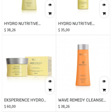
HYDRO NUTRITIVE
HYDRO NUTRITIVE
HYDRATING HAIR
$
38,26
CONDITIONER 200ML
$
35,00
CLEANSER 250ML
EKSPERIENCE HYDRO
WAVE REMEDY CLEANSER
NUTRITIVE HYDRATING
$
60,00
250ML
$
38,26