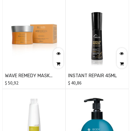
HAIR MASK 200ML
WAVE REMEDY MASK
INSTANT REPAIR 45ML
200ML
$
50,92
$
40,86