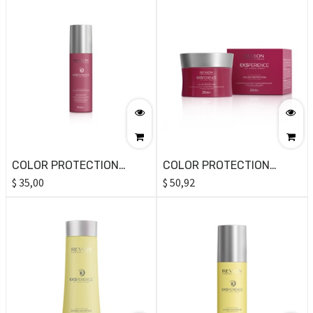
COLOR PROTECTION
COLOR PROTECTION
CONDITIONING 250ML
$
35,00
MASK 200ML
$
50,92